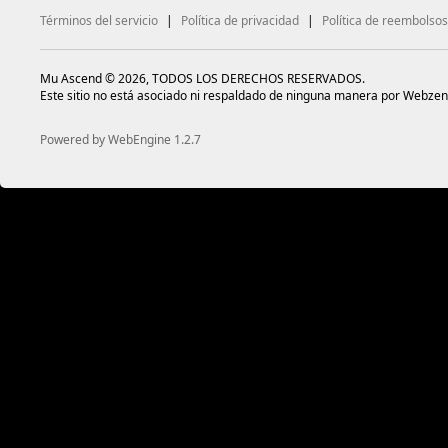
Términos del servicio
|
Política de privacidad
|
Política de reembolsos
Mu Ascend © 2026, TODOS LOS DERECHOS RESERVADOS.
Este sitio no está asociado ni respaldado de ninguna manera por Webzen
Powered by WebEngine 1.2.7