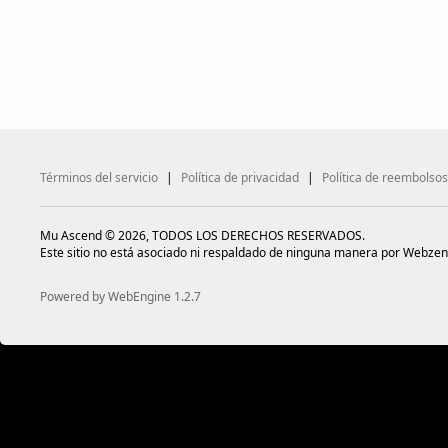
Términos del servicio
|
Política de privacidad
|
Política de reembolsos
Mu Ascend © 2026, TODOS LOS DERECHOS RESERVADOS.
Este sitio no está asociado ni respaldado de ninguna manera por Webzen
Powered by WebEngine 1.2.7